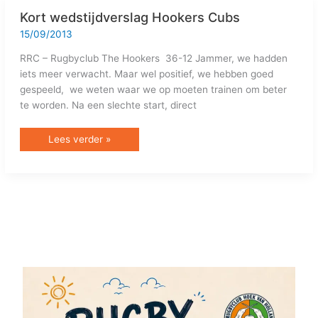
Kort
Kort wedstijdverslag Hookers Cubs
wedstijdverslag
Hookers
15/09/2013
Cubs
RRC – Rugbyclub The Hookers 36-12 Jammer, we hadden
iets meer verwacht. Maar wel positief, we hebben goed
gespeeld, we weten waar we op moeten trainen om beter
te worden. Na een slechte start, direct
Lees verder »