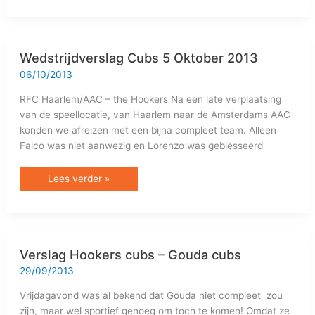
Wedstrijdverslag
Wedstrijdverslag Cubs 5 Oktober 2013
Cubs
5
06/10/2013
Oktober
2013
RFC Haarlem/AAC – the Hookers Na een late verplaatsing
van de speellocatie, van Haarlem naar de Amsterdams AAC
konden we afreizen met een bijna compleet team. Alleen
Falco was niet aanwezig en Lorenzo was geblesseerd
Lees verder »
Verslag
Verslag Hookers cubs – Gouda cubs
Hookers
cubs
29/09/2013
–
Gouda
Vrijdagavond was al bekend dat Gouda niet compleet zou
cubs
zijn, maar wel sportief genoeg om toch te komen! Omdat ze