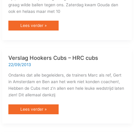
graag wilde ballen tegen ons. Zaterdag kwam Gouda dan
ook en helaas maar met 10
Lees verder »
Verslag
Verslag Hookers Cubs – HRC cubs
Hookers
Cubs
22/09/2013
–
HRC
Ondanks dat alle begeleiders, de trainers Marc als ref, Gert
cubs
in Amsterdam en Ben aan het werk niet konden coachen!,
Hebben de Cubs met z’n allen een hele leuke wedstrijd laten
zien! Dit allemaal dankzij
Lees verder »