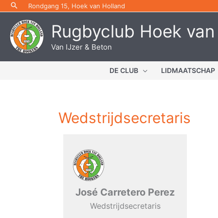
Ga
Rondgang 15, Hoek van Holland
naar
Rugbyclub Hoek van
de
inhoud
Van IJzer & Beton
DE CLUB
LIDMAATSCHAP
Wedstrijdsecretaris
José Carretero Perez
Wedstrijdsecretaris