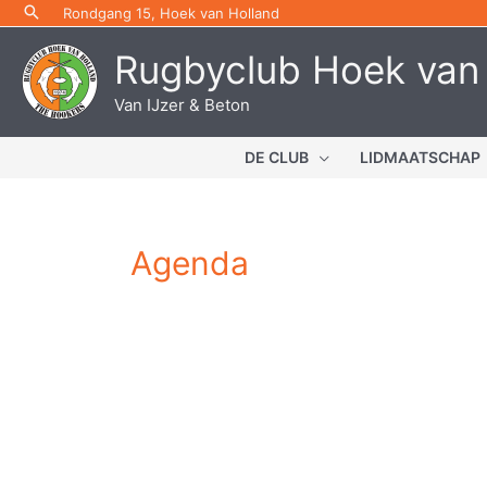
Ga
Rondgang 15, Hoek van Holland
naar
Rugbyclub Hoek van
de
inhoud
Van IJzer & Beton
DE CLUB
LIDMAATSCHAP
Agenda