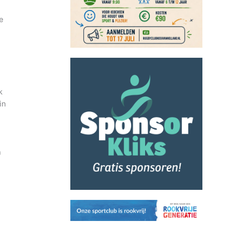
ke
k
in
n