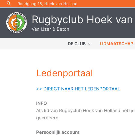
Ga
Rondgang 15, Hoek van Holland
naar
Rugbyclub Hoek van
de
inhoud
Van IJzer & Beton
DE CLUB
LIDMAATSCHAP
Ledenportaal
>>
DIRECT NAAR HET LEDENPORTAAL
INFO
Als lid van Rugbyclub Hoek van Holland heb je 
gecreëerd.
Persoonlijk account