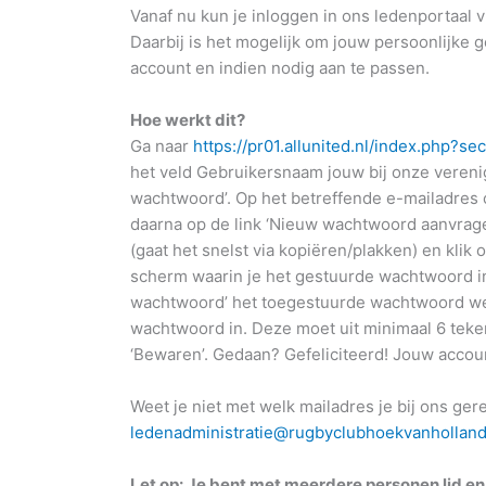
Vanaf nu kun je inloggen in ons ledenportaal 
Daarbij is het mogelijk om jouw persoonlijke g
account en indien nodig aan te passen.
Hoe werkt dit?
Ga naar
https://pr01.allunited.nl/index.php
het veld Gebruikersnaam jouw bij onze verenig
wachtwoord’. Op het betreffende e-mailadres 
daarna op de link ‘Nieuw wachtwoord aanvrage
(gaat het snelst via kopiëren/plakken) en klik
scherm waarin je het gestuurde wachtwoord i
wachtwoord’ het toegestuurde wachtwoord wee
wachtwoord in. Deze moet uit minimaal 6 teken
‘Bewaren’. Gedaan? Gefeliciteerd! Jouw account
Weet je niet met welk mailadres je bij ons ge
ledenadministratie@rugbyclubhoekvanholland
Let op: Je bent met meerdere personen lid e