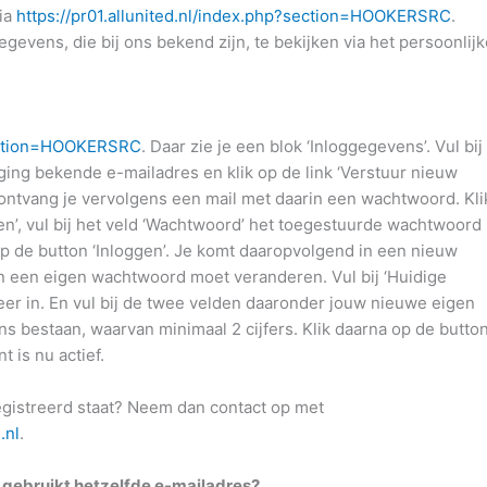
via
https://pr01.allunited.nl/index.php?section=HOOKERSRC
.
egevens, die bij ons bekend zijn, te bekijken via het persoonlij
?section=HOOKERSRC
. Daar zie je een blok ‘Inloggegevens’. Vul bij
ing bekende e-mailadres en klik op de link ‘Verstuur nieuw
ontvang je vervolgens een mail met daarin een wachtwoord. Kli
n’, vul bij het veld ‘Wachtwoord’ het toegestuurde wachtwoord 
 op de button ‘Inloggen’. Je komt daaropvolgend in een nieuw
n een eigen wachtwoord moet veranderen. Vul bij ‘Huidige
r in. En vul bij de twee velden daaronder jouw nieuwe eigen
s bestaan, waarvan minimaal 2 cijfers. Klik daarna op de butto
 is nu actief.
registreerd staat? Neem dan contact op met
.nl
.
n gebruikt hetzelfde e-mailadres?