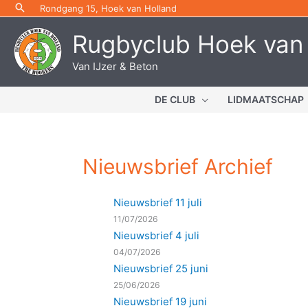
Ga
Rondgang 15, Hoek van Holland
naar
Rugbyclub Hoek van
de
inhoud
Van IJzer & Beton
DE CLUB
LIDMAATSCHAP
Nieuwsbrief Archief
Nieuwsbrief 11 juli
11/07/2026
Nieuwsbrief 4 juli
04/07/2026
Nieuwsbrief 25 juni
25/06/2026
Nieuwsbrief 19 juni