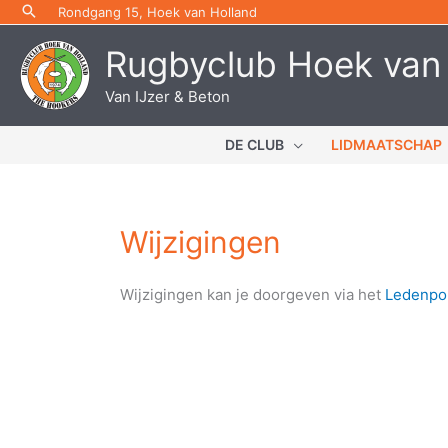
Ga
Rondgang 15, Hoek van Holland
naar
Rugbyclub Hoek van
de
inhoud
Van IJzer & Beton
DE CLUB
LIDMAATSCHAP
Wijzigingen
Wijzigingen kan je doorgeven via het
Ledenpor