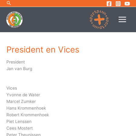
Ga
naar
de
inhoud
President en Vices
President
Jan van Burg
Vices
Yvonne de Water
Marcel Zumker
Hans Krommenhoek
Robert Krommenhoek
Piet Lenssen
Cees Mostert
Peter Theunissen