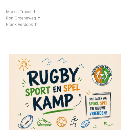
Marius Troost ✝︎
Ron Groeneweg ✝︎
Frank Verdonk ✝︎