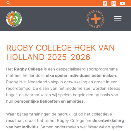
Ga
naar
de
inhoud
RUGBY COLLEGE HOEK VAN
HOLLAND 2025-2026
Het
Rugby College
is een gespecialiseerd sportprogramma
met één helder doel:
elke speler individueel beter maken
.
Rugby is in Nederland volop in ontwikkeling en groeit in een
recordtempo. De eisen van het moderne spel worden steeds
hoger, en daarom willen wij spelers begeleiden op basis van
hun
persoonlijke behoeften en ambities
.
Waar bij teamtrainingen de nadruk ligt op het collectieve
resultaat, draait het bij het Rugby College om
de ontwikkeling
van het individu
. Samen onderzoeken we:
Waar wil de speler