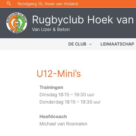
Ga
Rondgang 15, Hoek van Holland
naar
Rugbyclub Hoek van
de
inhoud
Van IJzer & Beton
DE CLUB
LIDMAATSCHAP
U12-Mini’s
Trainingen
Dinsdag 18:15 – 19:30 uur
Donderdag 18:15 – 19:30 uur
Hoofdcoach
Michael van Rosmalen