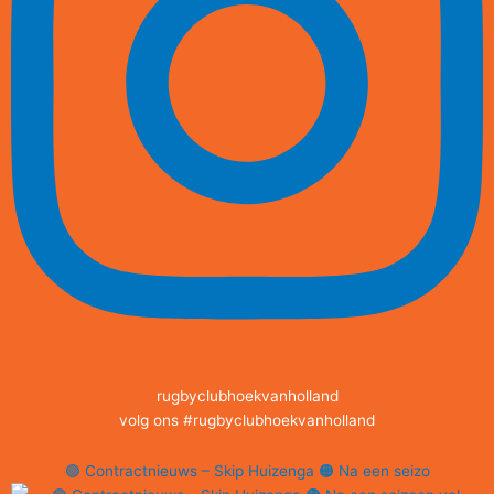
rugbyclubhoekvanholland
volg ons #rugbyclubhoekvanholland
🟢 Contractnieuws – Skip Huizenga 🟠 Na een seizo