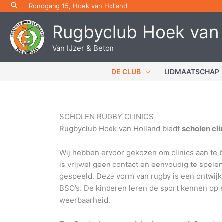
Ga
Rondgang 15, Hoek van Holland
naar
Rugbyclub Hoek van
de
inhoud
Van IJzer & Beton
DE CLUB
LIDMAATSCHAP
SCHOLEN RUGBY CLINICS
Rugbyclub Hoek van Holland biedt
scholen cli
Wij hebben ervoor gekozen om clinics aan te 
is vrijwel geen contact en eenvoudig te spel
gespeeld. Deze vorm van rugby is een ontwijk
BSO’s. De kinderen leren de sport kennen op e
weerbaarheid.