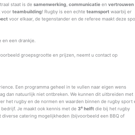
traal staat is de
samenwerking
,
communicatie
en
vertrouwen
t voor
teambuilding
! Rugby is een echte
teamsport
waarbij er
pect
voor elkaar, de tegenstander en de referee maakt deze spo
e en een drankje.
jvoorbeeld groepsgrootte en prijzen, neemt u contact op
rience. Een programma geheel in te vullen naar eigen wens
g dan natuurlijk niet ontbreken. We kunnen dit uitbreiden met
 over het rugby en de normen en waarden binnen de rugby sport 
e
bedrijf. Je maakt ook kennis met de
3
helft
die bij het rugby
diverse catering mogelijkheden (bijvoorbeeld een BBQ of