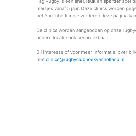
Tag Rugby is een
snel
,
leuk
en
sportief
spel d
meisjes vanaf 5 jaar. Deze clinics worden geg
het YouTube filmpje verderop deze pagina kan
De clinics worden aangeboden op onze rugbyclub
andere locatie ook bespreekbaar.
Bij interesse of voor meer informatie, over bi
met
clinics@rugbyclubhoekvanholland.nl
.