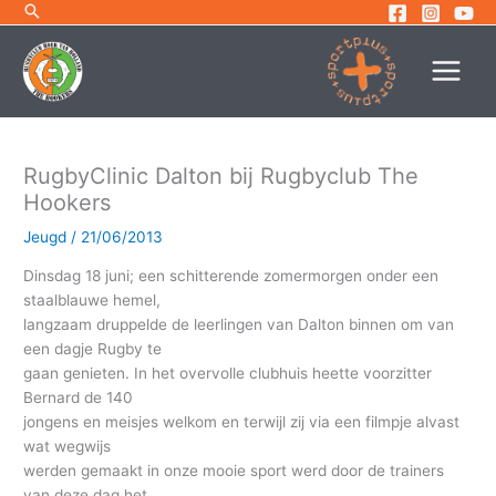
Ga
naar
de
inhoud
RugbyClinic Dalton bij Rugbyclub The
Hookers
Jeugd
/
21/06/2013
Dinsdag 18 juni; een schitterende zomermorgen onder een
staalblauwe hemel,
langzaam druppelde de leerlingen van Dalton binnen om van
een dagje Rugby te
gaan genieten. In het overvolle clubhuis heette voorzitter
Bernard de 140
jongens en meisjes welkom en terwijl zij via een filmpje alvast
wat wegwijs
werden gemaakt in onze mooie sport werd door de trainers
van deze dag het