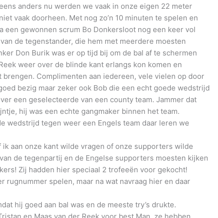
neens anders nu werden we vaak in onze eigen 22 meter
niet vaak doorheen. Met nog zo’n 10 minuten te spelen en
na een gewonnen scrum Bo Donkersloot nog een keer vol
ine van de tegenstander, die hem met meerdere moesten
er Don Burik was er op tijd bij om de bal af te schermen
Reek weer over de blinde kant erlangs kon komen en
t brengen. Complimenten aan iedereen, vele vielen op door
 goed bezig maar zeker ook Bob die een echt goede wedstrijd
nover een geselecteerde van een county team. Jammer dat
jntje, hij was een echte gangmaker binnen het team.
 wedstrijd tegen weer een Engels team daar leren we
 ik aan onze kant wilde vragen of onze supporters wilde
 van de tegenpartij en de Engelse supporters moesten kijken
ers! Zij hadden hier speciaal 2 trofeeën voor gekocht!
der rugnummer spelen, maar na wat navraag hier en daar
at hij goed aan bal was en de meeste try’s drukte.
ristan en Maas van der Reek voor best Man, ze hebben