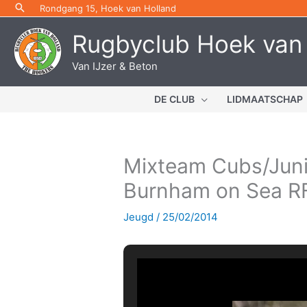
Ga
Rondgang 15, Hoek van Holland
naar
Rugbyclub Hoek van
de
inhoud
Van IJzer & Beton
DE CLUB
LIDMAATSCHAP
Mixteam Cubs/Junio
Burnham on Sea R
Jeugd
/
25/02/2014