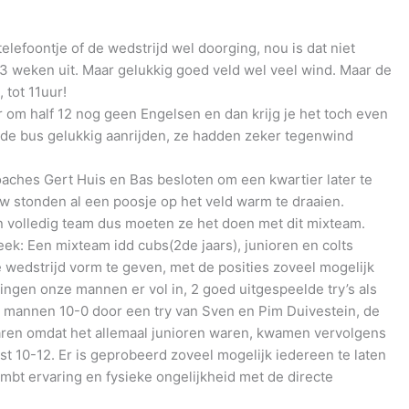
telefoontje of de wedstrijd wel doorging, nou is dat niet
 3 weken uit. Maar gelukkig goed veld wel veel wind. Maar de
 tot 11uur!
 om half 12 nog geen Engelsen en dan krijg je het toch even
de bus gelukkig aanrijden, ze hadden zeker tegenwind
oaches Gert Huis en Bas besloten om een kwartier later te
 stonden al een poosje op het veld warm te draaien.
 volledig team dus moeten ze het doen met dit mixteam.
ek: Een mixteam idd cubs(2de jaars), junioren en colts
edstrijd vorm te geven, met de posities zoveel mogelijk
ngen onze mannen er vol in, 2 goed uitgespeelde try’s als
 mannen 10-0 door een try van Sven en Pim Duivestein, de
waren omdat het allemaal junioren waren, kwamen vervolgens
st 10-12. Er is geprobeerd zoveel mogelijk iedereen te laten
mbt ervaring en fysieke ongelijkheid met de directe