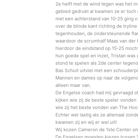
2e helft met de wind tegen was het i
gebied gedrukt al kwamen ze er toch 
met een achterstand van 10-25 ging 
over de blinde kant richting de tryl
tegenhouden, de ondersteunende flank
waardoor de scrumhalf Maas van der 
hierdoor de eindstand op 15-25 moch
hun goede spel en inzet, Tristan was
stond te spelen als 2de center tege
Bas Schuit uitviel met een schouderpi
Mannen en dames op naar de volgende
alleen maar van.
De Engelse coach had mij gevraagd of
kijken wie zij de beste speler vonden
wie zij het beste vonden van The Hook
Echter wel lastig als ze allemaal zon
kwamen zij en wij er wel uit!
Wij kozen Cameron de 1ste Center omd
De Engelsen moesten kiezen tussen T