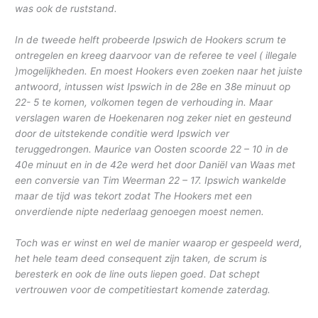
was ook de ruststand.
In de tweede helft probeerde Ipswich de Hookers scrum te
ontregelen en kreeg daarvoor van de referee te veel ( illegale
)mogelijkheden. En moest Hookers even zoeken naar het juiste
antwoord, intussen wist Ipswich in de 28e en 38e minuut op
22- 5 te komen, volkomen tegen de verhouding in. Maar
verslagen waren de Hoekenaren nog zeker niet en gesteund
door de uitstekende conditie werd Ipswich ver
teruggedrongen. Maurice van Oosten scoorde 22 – 10 in de
40e minuut en in de 42e werd het door Daniël van Waas met
een conversie van Tim Weerman 22 – 17. Ipswich wankelde
maar de tijd was tekort zodat The Hookers met een
onverdiende nipte nederlaag genoegen moest nemen.
Toch was er winst en wel de manier waarop er gespeeld werd,
het hele team deed consequent zijn taken, de scrum is
beresterk en ook de line outs liepen goed. Dat schept
vertrouwen voor de competitiestart komende zaterdag.