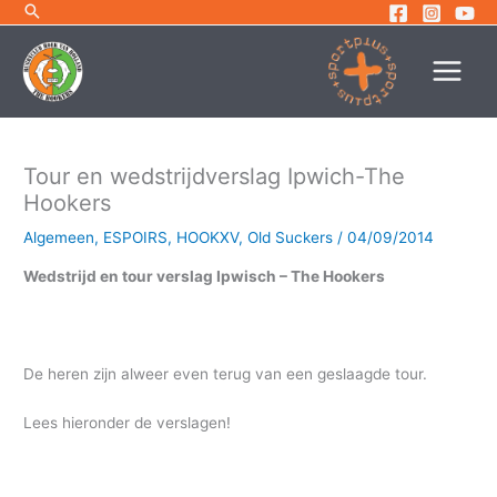
Ga
naar
de
inhoud
Tour en wedstrijdverslag Ipwich-The
Hookers
Algemeen
,
ESPOIRS
,
HOOKXV
,
Old Suckers
/
04/09/2014
Wedstrijd en tour verslag Ipwisch – The Hookers
De heren zijn alweer even terug van een geslaagde tour.
Lees hieronder de verslagen!