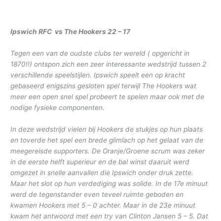
Ipswich RFC vs The Hookers 22 – 17
Tegen een van de oudste clubs ter wereld ( opgericht in
1870!!) ontspon zich een zeer interessante wedstrijd tussen 2
verschillende speelstijlen. Ipswich speelt een op kracht
gebaseerd enigszins gesloten spel terwijl The Hookers wat
meer een open snel spel probeert te spelen maar ook met de
nodige fysieke componenten.
In deze wedstrijd vielen bij Hookers de stukjes op hun plaats
en toverde het spel een brede glimlach op het gelaat van de
meegereisde supporters. De Oranje/Groene scrum was zeker
in de eerste helft superieur en de bal winst daaruit werd
omgezet in snelle aanvallen die Ipswich onder druk zette.
Maar het slot op hun verdediging was solide. In de 17e minuut
werd de tegenstander even teveel ruimte geboden en
kwamen Hookers met 5 – 0 achter. Maar in de 23e minuut
kwam het antwoord met een try van Clinton Jansen 5 – 5. Dat