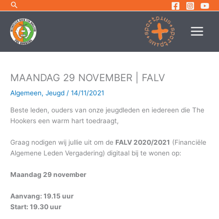
Ga
naar
de
inhoud
MAANDAG 29 NOVEMBER | FALV
Algemeen
,
Jeugd
/
14/11/2021
Beste leden, ouders van onze jeugdleden en iedereen die The
Hookers een warm hart toedraagt,
Graag nodigen wij jullie uit om de
FALV 2020/2021
(Financiële
Algemene Leden Vergadering) digitaal bij te wonen op:
Maandag 29 november
Aanvang: 19.15 uur
Start: 19.30 uur