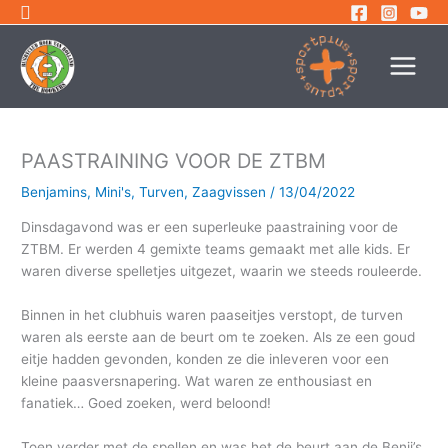
Ga
naar
de
inhoud
PAASTRAINING VOOR DE ZTBM
Benjamins
,
Mini's
,
Turven
,
Zaagvissen
/
13/04/2022
Dinsdagavond was er een superleuke paastraining voor de
ZTBM. Er werden 4 gemixte teams gemaakt met alle kids. Er
waren diverse spelletjes uitgezet, waarin we steeds rouleerde.
Binnen in het clubhuis waren paaseitjes verstopt, de turven
waren als eerste aan de beurt om te zoeken. Als ze een goud
eitje hadden gevonden, konden ze die inleveren voor een
kleine paasversnapering. Wat waren ze enthousiast en
fanatiek… Goed zoeken, werd beloond!
Toen verder met de spellen en was het de beurt aan de Benji’s