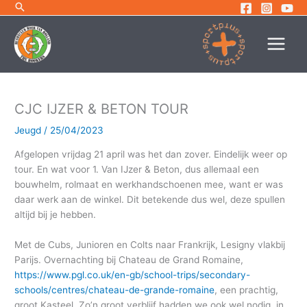
Ga
naar
de
inhoud
CJC IJZER & BETON TOUR
Jeugd
/
25/04/2023
Afgelopen vrijdag 21 april was het dan zover. Eindelijk weer op
tour. En wat voor 1. Van IJzer & Beton, dus allemaal een
bouwhelm, rolmaat en werkhandschoenen mee, want er was
daar werk aan de winkel. Dit betekende dus wel, deze spullen
altijd bij je hebben.
Met de Cubs, Junioren en Colts naar Frankrijk, Lesigny vlakbij
Parijs. Overnachting bij Chateau de Grand Romaine,
https://www.pgl.co.uk/en-gb/school-trips/secondary-
schools/centres/chateau-de-grande-romaine
, een prachtig,
groot Kasteel. Zo’n groot verblijf hadden we ook wel nodig, in