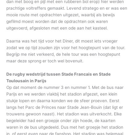
dan met boog en pijl met een rubberen bol erop) hier werden
prachtige voltreffers gemaakt. Levend stratego en er was een
mooie route met opdrachten uitgezet, waarbij als bewijs
gefilmd moest worden dat de opdrachten ook waren
uitgevoerd, afgesloten met een ode aan het kasteel.
Daarna was het tijd voor het Diner, dit moest iets vroeger
zodat we op tijd zouden zijn voor het hoogtepunt van de tour.
Begrijp me niet verkeerd, de hele tour was een hoogtepunt
maar deze sprong er toch wel bovenuit.
De rugby wedstrijd tussen Stade Francais en Stade
Toulousain in Parijs
Op dat moment de nummer 3 en nummer 1. Met de bus naar
Parijs en we werden vlakbij het stadion afgezet, een klein
stukje lopen en daarna konden we de sfeer proeven. Eerst
langs het Parc de Princes naar Stade Jean-Bouin (dat ligt er
trouwens gewoon naast). Het stadion was uitverkocht. Elke
begeleider had een groepje onder zijn hoede, de kaarten
waren in de bus uitgedeeld. Dus met het groepje het stadion
in, of eerst even naar de fanshop. Het stadion was helemaal