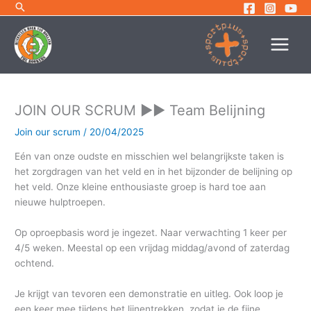
Ga
naar
de
inhoud
JOIN OUR SCRUM ►► Team Belijning
Join our scrum
/
20/04/2025
Eén van onze oudste en misschien wel belangrijkste taken is
het zorgdragen van het veld en in het bijzonder de belijning op
het veld. Onze kleine enthousiaste groep is hard toe aan
nieuwe hulptroepen.
Op oproepbasis word je ingezet. Naar verwachting 1 keer per
4/5 weken. Meestal op een vrijdag middag/avond of zaterdag
ochtend.
Je krijgt van tevoren een demonstratie en uitleg. Ook loop je
een keer mee tijdens het lijnentrekken, zodat je de fijne