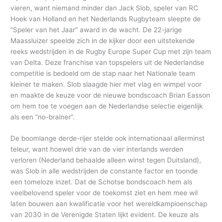
vieren, want niemand minder dan Jack Slob, speler van RC
Hoek van Holland en het Nederlands Rugbyteam sleepte de
“Speler van het Jaar” award in de wacht. De 22-jarige
Maassluizer speelde zich in de kijker door een uitstekende
reeks wedstrijden in de Rugby Europe Super Cup met zijn team
van Delta. Deze franchise van topspelers uit de Nederlandse
competitie is bedoeld om de stap naar het Nationale team
kleiner te maken. Slob slaagde hier met vlag en wimpel voor
en maakte de keuze voor de nieuwe bondscoach Brian Easson
om hem toe te voegen aan de Nederlandse selectie eigenlijk
als een “no-brainer”.
De boomlange derde-rijer stelde ook internationaal allerminst
teleur, want hoewel drie van de vier interlands werden
verloren (Nederland behaalde alleen winst tegen Duitsland),
was Slob in alle wedstrijden de constante factor en toonde
een tomeloze inzet. Dat de Schotse bondscoach hem als
veelbelovend speler voor de toekomst ziet en hem mee wil
laten bouwen aan kwalificatie voor het wereldkampioenschap
van 2030 in de Verenigde Staten lijkt evident. De keuze als