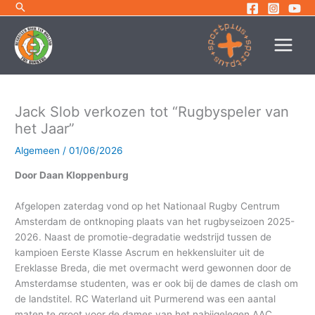
Ga
naar
de
inhoud
Jack Slob verkozen tot “Rugbyspeler van
het Jaar”
Algemeen
/
01/06/2026
Door Daan Kloppenburg
Afgelopen zaterdag vond op het Nationaal Rugby Centrum
Amsterdam de ontknoping plaats van het rugbyseizoen 2025-
2026. Naast de promotie-degradatie wedstrijd tussen de
kampioen Eerste Klasse Ascrum en hekkensluiter uit de
Ereklasse Breda, die met overmacht werd gewonnen door de
Amsterdamse studenten, was er ook bij de dames de clash om
de landstitel. RC Waterland uit Purmerend was een aantal
maten te groot voor de dames van het nabijgelegen AAC.