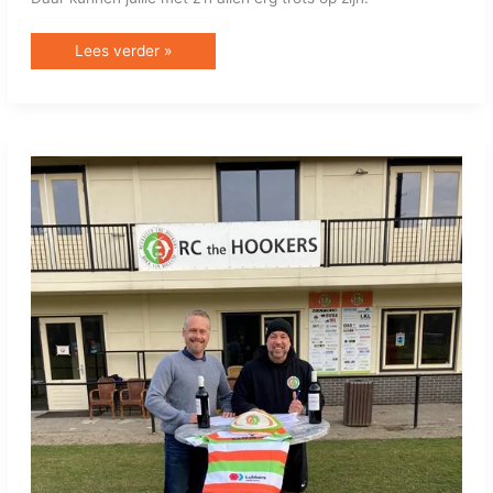
Lees verder »
NIEUWE
SPONSOREN
VOOR
DE
JEUGD