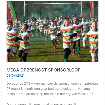
MEGA
OPBRENGST
SPONSORLOOP
MEGA OPBRENGST SPONSORLOOP
08/04/2021
De door de ZTBM georganiseerde sponsorloop van zaterdag
27 maart j.l. heeft een giga bedrag opgeleverd. Na lang
tellen stopte de teller op het mooie bedrag van €2.914,27.
Daar kunnen jullie met z’n allen erg trots op zijn.