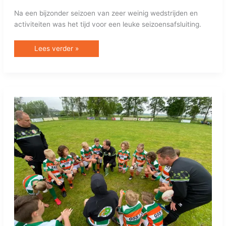
Na een bijzonder seizoen van zeer weinig wedstrijden en
activiteiten was het tijd voor een leuke seizoensafsluiting.
Lees verder »
TBM
SPEELDE
EERSTE
WEDSTRIJDEN
VAN
HET
SEIZOEN